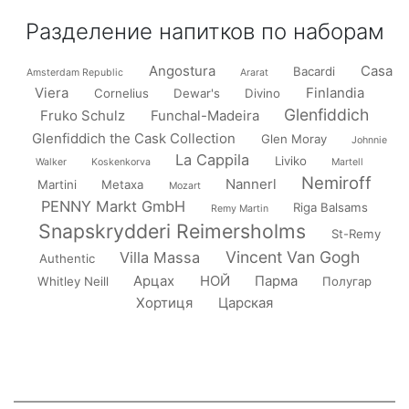
Разделение напитков по наборам
Angostura
Casa
Bacardi
Amsterdam Republic
Ararat
Viera
Finlandia
Cornelius
Dewar's
Divino
Glenfiddich
Fruko Schulz
Funchal-Madeira
Glenfiddich the Cask Collection
Glen Moray
Johnnie
La Cappila
Liviko
Walker
Koskenkorva
Martell
Nemiroff
Nannerl
Martini
Metaxa
Mozart
PENNY Markt GmbH
Riga Balsams
Remy Martin
Snapskrydderi Reimersholms
St-Remy
Vincent Van Gogh
Villa Massa
Authentic
Арцах
НОЙ
Парма
Whitley Neill
Полугар
Хортиця
Царская