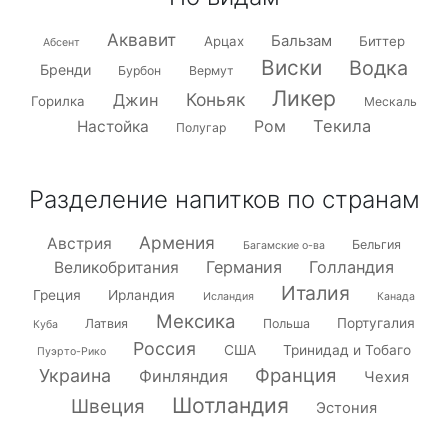
Аквавит
Бальзам
Арцах
Биттер
Абсент
Виски
Водка
Бренди
Бурбон
Вермут
Ликер
Коньяк
Джин
Горилка
Мескаль
Текила
Настойка
Ром
Полугар
Разделение напитков по странам
Армения
Австрия
Бельгия
Багамские о-ва
Германия
Голландия
Великобритания
Италия
Греция
Ирландия
Исландия
Канада
Мексика
Португалия
Латвия
Польша
Куба
Россия
США
Тринидад и Тобаго
Пуэрто-Рико
Франция
Украина
Финляндия
Чехия
Шотландия
Швеция
Эстония