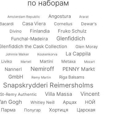
по наборам
Angostura
Amsterdam Republic
Ararat
Casa Viera
Bacardi
Cornelius
Dewar's
Finlandia
Fruko Schulz
Divino
Glenfiddich
Funchal-Madeira
Glenfiddich the Cask Collection
Glen Moray
La Cappila
Johnnie Walker
Koskenkorva
Liviko
Martini
Metaxa
Martell
Mozart
Nemiroff
PENNY Markt
Nannerl
GmbH
Riga Balsams
Remy Martin
Snapskrydderi Reimersholms
Vincent
Villa Massa
St-Remy Authentic
Van Gogh
Арцах
НОЙ
Whitley Neill
Парма
Хортиця
Царская
Полугар