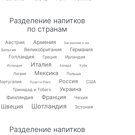
Разделение напитков
по странам
Армения
Австрия
Багамские о-ва
Германия
Великобритания
Бельгия
Голландия
Греция
Ирландия
Италия
Исландия
Канада
Куба
Мексика
Латвия
Польша
Россия
Португалия
США
Пуэрто-Рико
Украина
Тринидад и Тобаго
Франция
Финляндия
Чехия
Шотландия
Швеция
Эстония
Разделение напитков