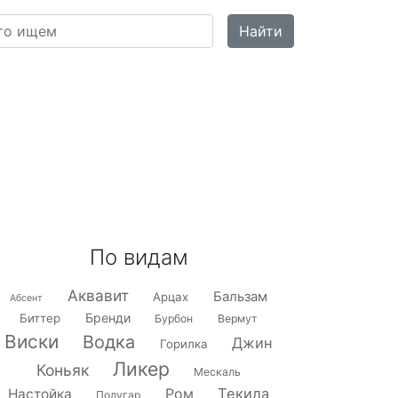
По видам
Аквавит
Бальзам
Арцах
Абсент
Бренди
Биттер
Бурбон
Вермут
Виски
Водка
Джин
Горилка
Ликер
Коньяк
Мескаль
Текила
Настойка
Ром
Полугар