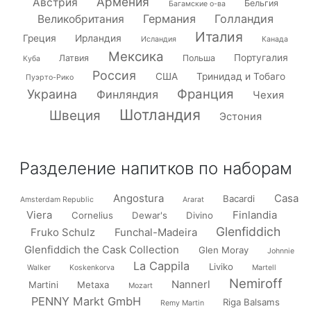
Армения
Австрия
Бельгия
Багамские о-ва
Германия
Голландия
Великобритания
Италия
Греция
Ирландия
Исландия
Канада
Мексика
Португалия
Латвия
Польша
Куба
Россия
США
Тринидад и Тобаго
Пуэрто-Рико
Франция
Украина
Финляндия
Чехия
Шотландия
Швеция
Эстония
Разделение напитков по наборам
Angostura
Casa
Bacardi
Amsterdam Republic
Ararat
Viera
Finlandia
Cornelius
Dewar's
Divino
Glenfiddich
Fruko Schulz
Funchal-Madeira
Glenfiddich the Cask Collection
Glen Moray
Johnnie
La Cappila
Liviko
Walker
Koskenkorva
Martell
Nemiroff
Nannerl
Martini
Metaxa
Mozart
PENNY Markt GmbH
Riga Balsams
Remy Martin