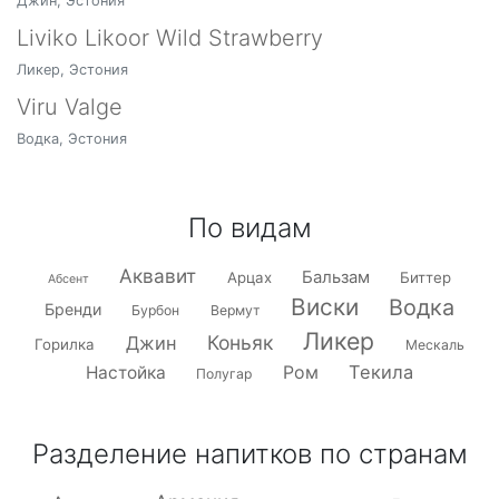
Джин, Эстония
Liviko Likoor Wild Strawberry
Ликер, Эстония
Viru Valge
Водка, Эстония
По видам
Аквавит
Бальзам
Арцах
Биттер
Абсент
Виски
Водка
Бренди
Бурбон
Вермут
Ликер
Коньяк
Джин
Горилка
Мескаль
Текила
Настойка
Ром
Полугар
Разделение напитков по странам