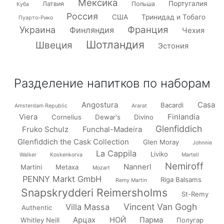
Мексика
Португалия
Латвия
Польша
Куба
Россия
США
Тринидад и Тобаго
Пуэрто-Рико
Франция
Украина
Финляндия
Чехия
Шотландия
Швеция
Эстония
Разделение напитков по наборам
Angostura
Casa
Bacardi
Amsterdam Republic
Ararat
Viera
Finlandia
Cornelius
Dewar's
Divino
Glenfiddich
Fruko Schulz
Funchal-Madeira
Glenfiddich the Cask Collection
Glen Moray
Johnnie
La Cappila
Liviko
Walker
Koskenkorva
Martell
Nemiroff
Nannerl
Martini
Metaxa
Mozart
PENNY Markt GmbH
Riga Balsams
Remy Martin
Snapskrydderi Reimersholms
St-Remy
Vincent Van Gogh
Villa Massa
Authentic
Арцах
НОЙ
Парма
Whitley Neill
Полугар