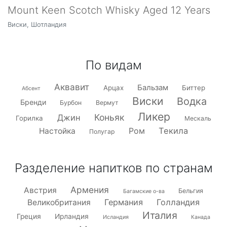
Mount Keen Scotch Whisky Aged 12 Years
Виски, Шотландия
По видам
Аквавит
Бальзам
Арцах
Биттер
Абсент
Виски
Водка
Бренди
Бурбон
Вермут
Ликер
Коньяк
Джин
Горилка
Мескаль
Текила
Настойка
Ром
Полугар
Разделение напитков по странам
Армения
Австрия
Бельгия
Багамские о-ва
Германия
Голландия
Великобритания
Италия
Греция
Ирландия
Исландия
Канада