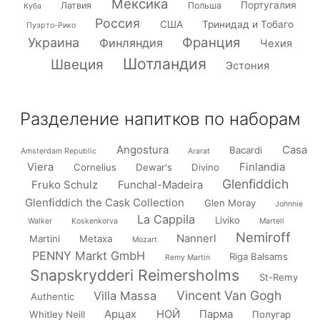
Мексика
Португалия
Латвия
Польша
Куба
Россия
США
Тринидад и Тобаго
Пуэрто-Рико
Франция
Украина
Финляндия
Чехия
Шотландия
Швеция
Эстония
Разделение напитков по наборам
Angostura
Casa
Bacardi
Amsterdam Republic
Ararat
Viera
Finlandia
Cornelius
Dewar's
Divino
Glenfiddich
Fruko Schulz
Funchal-Madeira
Glenfiddich the Cask Collection
Glen Moray
Johnnie
La Cappila
Liviko
Walker
Koskenkorva
Martell
Nemiroff
Nannerl
Martini
Metaxa
Mozart
PENNY Markt GmbH
Riga Balsams
Remy Martin
Snapskrydderi Reimersholms
St-Remy
Vincent Van Gogh
Villa Massa
Authentic
Арцах
НОЙ
Парма
Whitley Neill
Полугар