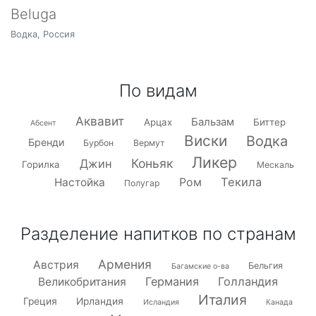
Beluga
Водка, Россия
По видам
Аквавит
Бальзам
Арцах
Биттер
Абсент
Виски
Водка
Бренди
Бурбон
Вермут
Ликер
Коньяк
Джин
Горилка
Мескаль
Текила
Настойка
Ром
Полугар
Разделение напитков по странам
Армения
Австрия
Бельгия
Багамские о-ва
Германия
Голландия
Великобритания
Италия
Греция
Ирландия
Исландия
Канада