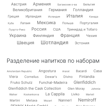
Армения
Австрия
Бельгия
Багамские о-ва
Германия
Голландия
Великобритания
Италия
Греция
Ирландия
Исландия
Канада
Мексика
Португалия
Латвия
Польша
Куба
Россия
США
Тринидад и Тобаго
Пуэрто-Рико
Франция
Украина
Финляндия
Чехия
Шотландия
Швеция
Эстония
Разделение напитков по наборам
Angostura
Casa
Bacardi
Amsterdam Republic
Ararat
Viera
Finlandia
Cornelius
Dewar's
Divino
Glenfiddich
Fruko Schulz
Funchal-Madeira
Glenfiddich the Cask Collection
Glen Moray
Johnnie
La Cappila
Liviko
Walker
Koskenkorva
Martell
Nemiroff
Nannerl
Martini
Metaxa
Mozart