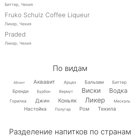
Биттер, Чехия
Fruko Schulz Coffee Liqueur
Ликер, Чехия
Praded
Ликер, Чехия
По видам
Аквавит
Бальзам
Арцах
Биттер
Абсент
Виски
Водка
Бренди
Бурбон
Вермут
Ликер
Коньяк
Джин
Горилка
Мескаль
Текила
Настойка
Ром
Полугар
Разделение напитков по странам