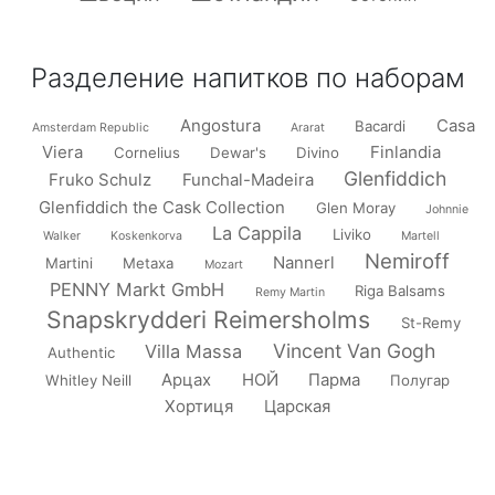
Разделение напитков по наборам
Angostura
Casa
Bacardi
Amsterdam Republic
Ararat
Viera
Finlandia
Cornelius
Dewar's
Divino
Glenfiddich
Fruko Schulz
Funchal-Madeira
Glenfiddich the Cask Collection
Glen Moray
Johnnie
La Cappila
Liviko
Walker
Koskenkorva
Martell
Nemiroff
Nannerl
Martini
Metaxa
Mozart
PENNY Markt GmbH
Riga Balsams
Remy Martin
Snapskrydderi Reimersholms
St-Remy
Vincent Van Gogh
Villa Massa
Authentic
Арцах
НОЙ
Парма
Whitley Neill
Полугар
Хортиця
Царская