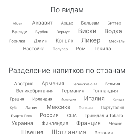
По видам
Аквавит
Бальзам
Арцах
Биттер
Абсент
Виски
Водка
Бренди
Бурбон
Вермут
Ликер
Коньяк
Джин
Горилка
Мескаль
Текила
Настойка
Ром
Полугар
Разделение напитков по странам
Армения
Австрия
Бельгия
Багамские о-ва
Германия
Голландия
Великобритания
Италия
Греция
Ирландия
Исландия
Канада
Мексика
Португалия
Латвия
Польша
Куба
Россия
США
Тринидад и Тобаго
Пуэрто-Рико
Франция
Украина
Финляндия
Чехия
Шотландия
Швеция
Эстония